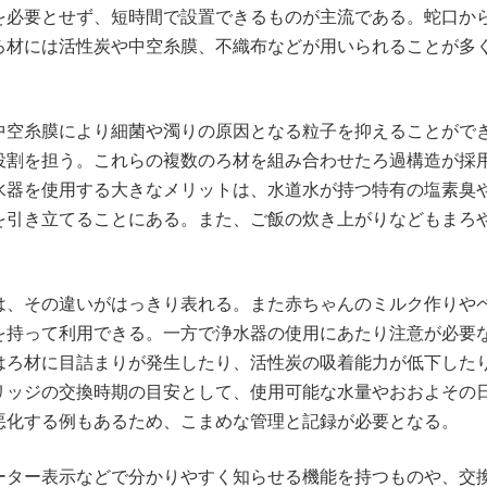
を必要とせず、短時間で設置できるものが主流である。蛇口か
ろ材には活性炭や中空糸膜、不織布などが用いられることが多
中空糸膜により細菌や濁りの原因となる粒子を抑えることがで
役割を担う。これらの複数のろ材を組み合わせたろ過構造が採
水器を使用する大きなメリットは、水道水が持つ特有の塩素臭
を引き立てることにある。また、ご飯の炊き上がりなどもまろ
は、その違いがはっきり表れる。また赤ちゃんのミルク作りや
を持って利用できる。一方で浄水器の使用にあたり注意が必要
はろ材に目詰まりが発生したり、活性炭の吸着能力が低下した
リッジの交換時期の目安として、使用可能な水量やおおよその
悪化する例もあるため、こまめな管理と記録が必要となる。
ーター表示などで分かりやすく知らせる機能を持つものや、交