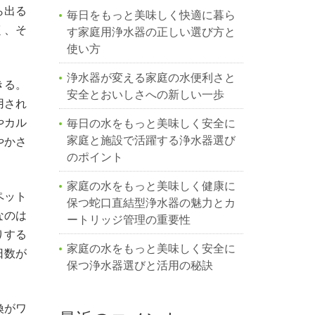
ら出る
毎日をもっと美味しく快適に暮ら
く、そ
す家庭用浄水器の正しい選び方と
使い方
浄水器が変える家庭の水便利さと
きる。
安全とおいしさへの新しい一歩
用され
やカル
毎日の水をもっと美味しく安全に
家庭と施設で活躍する浄水器選び
やかさ
のポイント
家庭の水をもっと美味しく健康に
ペット
保つ蛇口直結型浄水器の魅力とカ
なのは
ートリッジ管理の重要性
りする
家庭の水をもっと美味しく安全に
日数が
保つ浄水器選びと活用の秘訣
換がワ