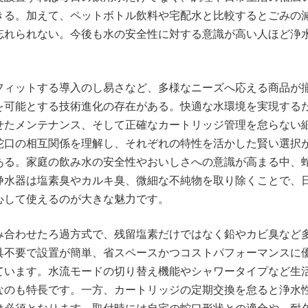
きる。加えて、ペットボトル飲料や宅配水と比較するとごみの
忘れられない。今後も水の安全性に対する意識が高い人ほど浄
フィットする導入のし易さなど、多様なニーズへ応える商品が
を可能とする技術進化の存在がある。快適な水環境を実現する
せたメンテナンス、そして正確なカートリッジ管理を怠らない
蛇口の相互関係を理解し、それぞれの特性を活かした賢い選択
ある。家庭の飲み水の安全性やおいしさへの意識が高まる中、
浄水器は塩素臭やカルキ臭、微細な不純物を取り除くことで、
心して使えるのが大きな魅力です。
み合わせたろ過方式で、残留塩素だけではなく鉛やカビ臭など
具不要で設置が簡単、省スペースかつコストパフォーマンスに
ています。水流モードの切り替え機能やシャワータイプなど生
なのも特長です。一方、カートリッジの定期交換を怠ると浄水