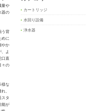
減量や
カートリッジ
水器の
水回り設備
浄水器
揃う背
ために
細やか
が、よ
蛇口直
日々の
多様な
優れ、
活スタ
性能が