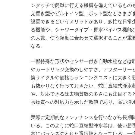
ンタッチで簡単に行える機構を備えているもの
え置き型やビルトイン型、ポット型などさまざ
設置できるというメリットがあり、多忙な日常
る機能や、シャワータイプ・原水バイパス機能
の人数、使う頻度に合わせて選択することが重
なる。
一部特殊な形状やセンサー付き自動水栓などは
やカートリッジ交換のしやすさ、アフターサー
換サイクルや価格もランニングコストに大きく
も抜かりなく行っておきたい。蛇口直結式浄水器
や、対応できる除去物質数の多さにも注目する
害物質への対応力を示した数値であり、高い浄
実際に定期的なメンテナンスを行いながら長期
いる。このように蛇口直結型浄水器は、使い勝
常にバランスのとれた選択肢となっている。一