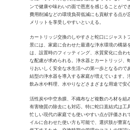
ンで健康や味わいの面で恩恵を感じることがで
費用削減などの環境負荷低減にも貢献する点が
メリットを享受しやすいといえる。
カートリッジ交換のしやすさと蛇口にジャスト
景には、家庭に合わせた最適な浄水環境の構築
は、設置時のフィッティング、水質変化に合わ
な配慮が求められる。浄水器とカートリッジ、
りおいしく安全な水生活への第一歩となるので
結型の浄水器を導入する家庭が増えています。
飲み水や料理、水やりなどさまざまな用途で安
活性炭や中空糸膜、不織布など複数のろ材を組
有害物質の除去にも対応。特に蛇口直結式は工
忙しい現代の家庭でも使いやすい点が評価され
イルに合わせた使い方も可能で、選択肢が豊富