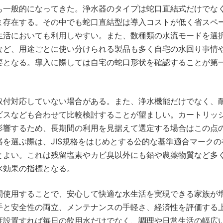
も一般的になってきた。浄水器のタイプは蛇口直結式だけでな
ま存在する。その中でも蛇口直結型は導入コストが低く省スペ
生活においても利用しやすい。また、数種類の水流モードを選
など、用途ごとに使い分けられる製品も多く自宅の水回り事情
要となる。導入に際しては自宅の蛇口形状を確認することが第
取付対応していない場合がある。また、浄水機能だけでなく、
ビスなども合わせて比較検討することが望ましい。カートリッ
影響するため、長期間の利用を見据えて選定する場合はこの点
を選ぶ際は、JIS規格をはじめとする公的な基準適合マークの
とよい。これは残留塩素やカビ臭以外にも鉛や農薬物質など多
水効果の指標となる。
間使用することで、安心して快適な水生活を実現できる家族が
手と安全性の両立、メンテナンスの手軽さ、経済性を評価する
度設置すれば毎日の飲用水だけでなく、調理や日常生活の幅広