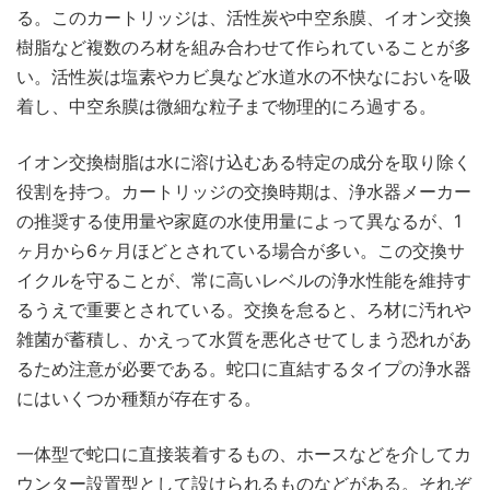
る。このカートリッジは、活性炭や中空糸膜、イオン交換
樹脂など複数のろ材を組み合わせて作られていることが多
い。活性炭は塩素やカビ臭など水道水の不快なにおいを吸
着し、中空糸膜は微細な粒子まで物理的にろ過する。
イオン交換樹脂は水に溶け込むある特定の成分を取り除く
役割を持つ。カートリッジの交換時期は、浄水器メーカー
の推奨する使用量や家庭の水使用量によって異なるが、1
ヶ月から6ヶ月ほどとされている場合が多い。この交換サ
イクルを守ることが、常に高いレベルの浄水性能を維持す
るうえで重要とされている。交換を怠ると、ろ材に汚れや
雑菌が蓄積し、かえって水質を悪化させてしまう恐れがあ
るため注意が必要である。蛇口に直結するタイプの浄水器
にはいくつか種類が存在する。
一体型で蛇口に直接装着するもの、ホースなどを介してカ
ウンター設置型として設けられるものなどがある。それぞ