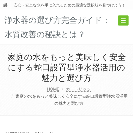
安心・安全な水を手に入れるための最適な選択肢を見つけよう！
浄水器の選び方完全ガイド：
Togg
navig
水質改善の秘訣とは？
家庭の水をもっと美味しく安全
にする蛇口設置型浄水器活用の
魅力と選び方
HOME
カートリッジ
家庭の水をもっと美味しく安全にする蛇口設置型浄水器活用
の魅力と選び方