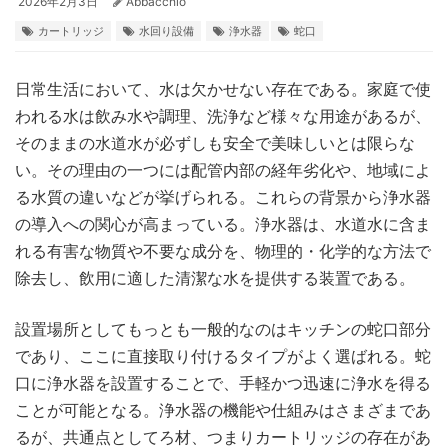
2026年2月3日
Abbacchio
カートリッジ
水回り設備
浄水器
蛇口
日常生活において、水は欠かせない存在である。
家庭で使
われる水は飲み水や調理、洗浄など様々な用途があるが、
そのままの水道水が必ずしも安全で美味しいとは限らな
い。その理由の一つには配管内部の経年劣化や、地域によ
る水質の違いなどが挙げられる。これらの背景から浄水器
の導入への関心が高まっている。浄水器は、水道水に含ま
れる有害な物質や不要な成分を、物理的・化学的な方法で
除去し、飲用に適した清潔な水を提供する装置である。
設置場所としてもっとも一般的なのはキッチンの蛇口部分
であり、ここに直接取り付けるタイプがよく選ばれる。蛇
口に浄水器を設置することで、手軽かつ迅速に浄水を得る
ことが可能となる。浄水器の機能や仕組みはさまざまであ
るが、共通点としてろ材、つまりカートリッジの存在があ