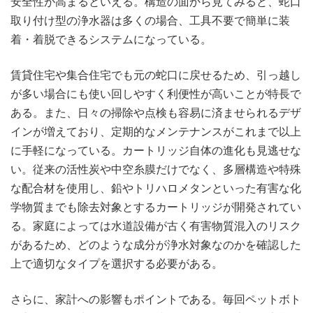
安全性が高まるといえる。構造の面から見てみると、蛇口
取り付け型の浄水器は多くの場合、工具不要で簡単に装
着・着脱できるシステムになっている。
賃貸住宅や集合住宅でも元の蛇口に戻せるため、引っ越し
が多い場合にも使い回しやすく利便性が高いことが特長で
ある。また、日々の掃除や点検も容易に済ませられるデザ
インが増えており、定期的なメンテナンスがこれまで以上
に手軽になっている。カートリッジ自体の進化も見逃せな
い。従来の活性炭や中空糸膜だけでなく、多層構造や特殊
な配合材を使用し、鉛やトリハロメタンといった有害な化
学物質までも除去対象とするカートリッジが開発されてい
る。家庭によっては水道設備が古く有害物質混入のリスク
があるため、どのような成分が浄水対象なのかを確認した
上で適切なタイプを選択する必要がある。
さらに、家計への影響もポイントである。毎回ペットボト